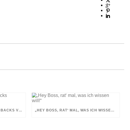
DIE VORWURFSFALLE IN FEEDBACKS VERMEIDEN
„HEY BOSS, RAT‘ MAL, WAS ICH WISSEN WILL!“