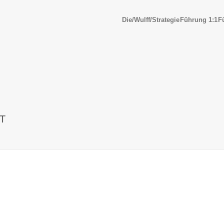
Die/Wulff/Strategie
Führung 1:1
F
T