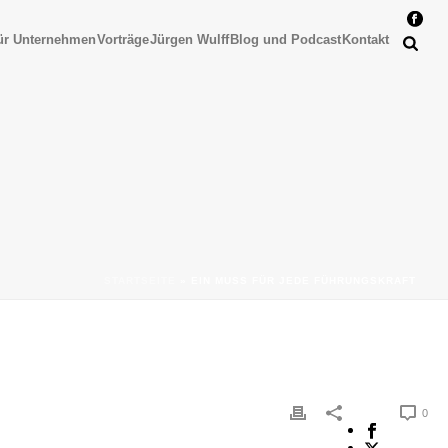
ür Unternehmen
Vorträge
Jürgen Wulff
Blog und Podcast
Kontakt
STARTSEITE
»
EIN MUSS FÜR JEDE FÜHRUNGSKRAFT
0