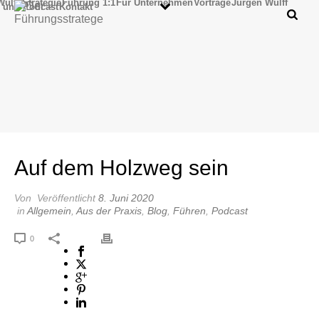
Wulff/Strategie
Führung 1:1
Für Unternehmen
Vorträge
Jürgen Wulff
 und Podcast
Kontakt
Auf dem Holzweg sein
Von
Veröffentlicht
8. Juni 2020
in
Allgemein
,
Aus der Praxis
,
Blog
,
Führen
,
Podcast
0