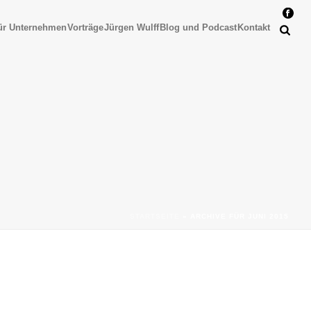
ür Unternehmen
Vorträge
Jürgen Wulff
Blog und Podcast
Kontakt
STARTSEITE
»
ARCHIVE FÜR JUNI 2015