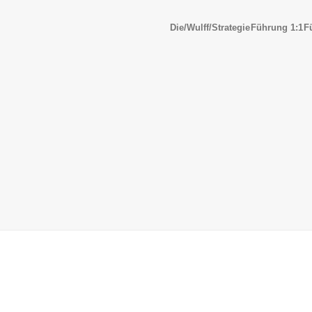
Die/Wulff/Strategie
Führung 1:1
F