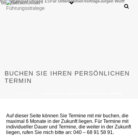
Wulff/Strategie
Führung 1:1
Für Unternehmen
Vorträge
Jürgen Wulff
 und Podcast
Kontakt
BUCHEN SIE IHREN PERSÖNLICHEN
TERMIN
STARTSEITE
»
BUCHEN SIE IHREN PERSÖNLICHEN TERMIN
Auf dieser Seite können Sie Termine mit mir buchen, die
maximal 6 Monate in der Zukunft liegen. Für Termine mit
individueller Dauer und Termine, die weiter in der Zukunft
liegen, rufen Sie mich bitte an: 040 – 68 91 58 91.