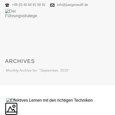
+49 (0) 40 68 91 58 91
info@juergenwulff.de
ARCHIVES
Monthly Archive for: "September, 2015"