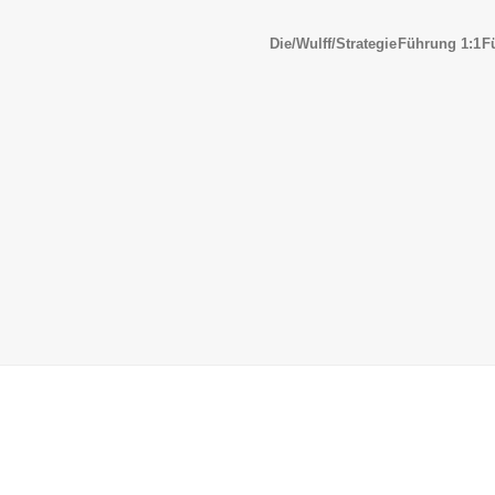
Die/Wulff/Strategie
Führung 1:1
F