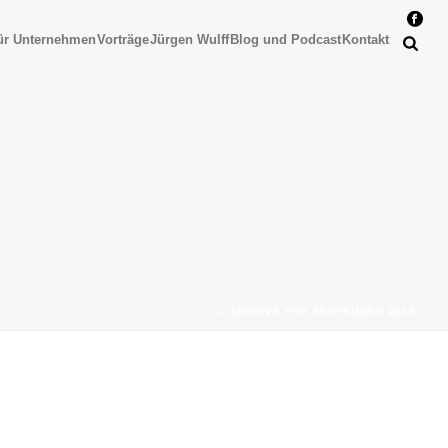
ür Unternehmen
Vorträge
Jürgen Wulff
Blog und Podcast
Kontakt
STARTSEITE
»
ARCHIVE FÜR SEPTEMBER 2015