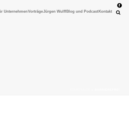
ür Unternehmen
Vorträge
Jürgen Wulff
Blog und Podcast
Kontakt
STARTSEITE
»
BARRIEREFREI