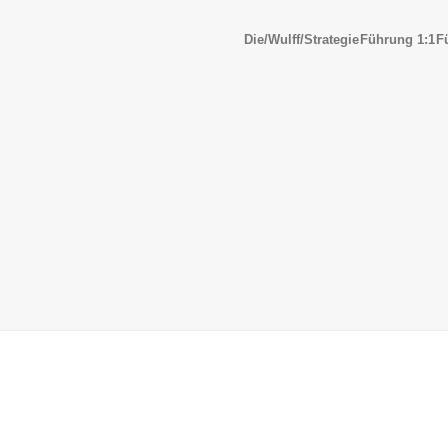
Die/Wulff/Strategie
Führung 1:1
F